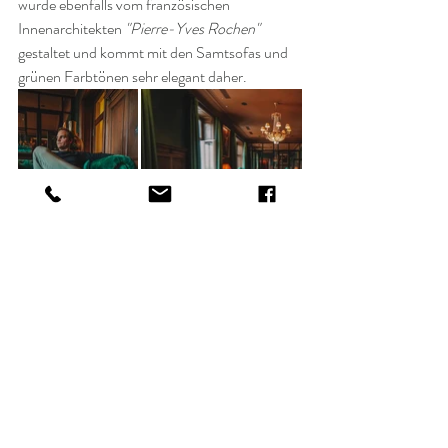
wurde ebenfalls vom französischen 
Innenarchitekten 
"Pierre-Yves Rochen"
gestaltet und kommt mit den Samtsofas und 
grünen Farbtönen sehr elegant daher.
Dank eines Alarmknopfes neben jeder 
Sitzecke kannst du einfach und schnell den 
Kellner rufen, um deine Bestellung 
aufzugeben. Die moderne Lüftung sorgt 
dafür, dass der Rauch nicht im Raum stehen 
bleibt und sich kein unangenehmer Geruch 
bildet. Somit können sich auch Nichtraucher 