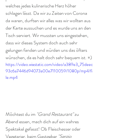
welches jedes kulinarische Herz höher 
schlagen lässt. Da wir zu Zeiten von Corona 
da waren, durften wir alles was wir wollten aus 
der Karte aussuchen und es wurde uns an den 
Tisch serviert. Wir mussten uns eingestehen, 
dass wir dieses System doch auch sehr 
gelungen fanden und würden uns das öfters 
wünschen, da es halt doch sehr bequem ist. =)
https://video.wixstatic.com/video/a389e3_75deec
93c6a7446d94073a00e7110059/1080p/mp4/fi
le.mp4
Möchtest du im 
"Grand Restaurant"
 zu 
Abend essen, mach dich auf ein wahres 
Spektakel gefasst! Ob Fleischesser oder 
Vegetarier, beim Gastgeber 
"Sergio 